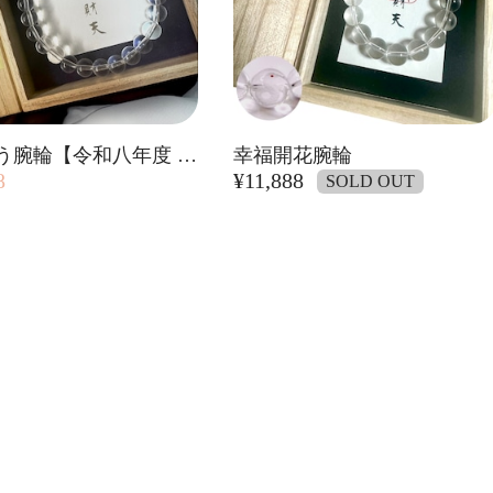
願い叶う腕輪【令和八年度 特別限定品】
幸福開花腕輪
8
¥11,888
SOLD OUT