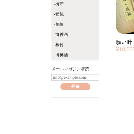
御守
種銭
腕輪
御神画
根付
¥18,88
御神酒
メールマガジン購読
登録