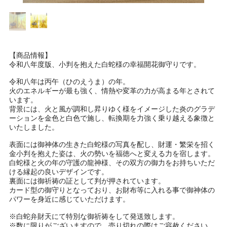
【商品情報】
令和八年度版、小判を抱えた白蛇様の幸福開花御守りです。
令和八年は丙午（ひのえうま）の年。
火のエネルギーが最も強く、情熱や変革の力が高まる年とされて
います。
背景には、火と風が調和し昇りゆく様をイメージした炎のグラデ
ーションを金色と白色で施し、転換期を力強く乗り越える象徴と
いたしました。
表面には御神体の生きた白蛇様の写真を配し、財運・繁栄を招く
金小判を抱えた姿は、火の勢いを福徳へと変える力を宿します。
白蛇様と火の年の守護の龍神様、その双方の御力をお持ちいただ
ける縁起の良いデザインです。
裏面には御祈祷の証として判が押されています。
カード型の御守りとなっており、お財布等に入れる事で御神体の
パワーを身近に感じていただけます。
※白蛇弁財天にて特別な御祈祷をして発送致します。
※数に限りがございますので、売り切れの際はご容赦ください。