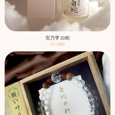
宮乃雫 白蛇
¥1,888